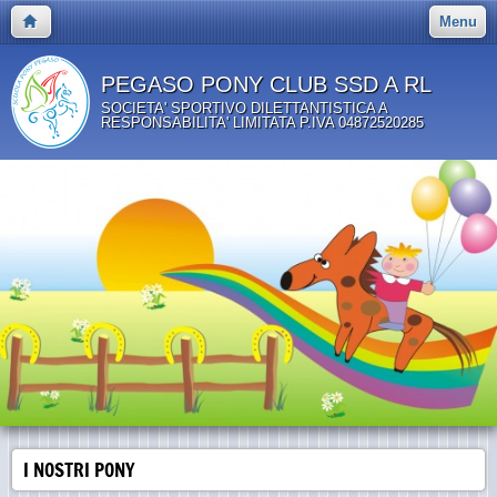
Menu
PEGASO PONY CLUB SSD A RL
SOCIETA' SPORTIVO DILETTANTISTICA A
RESPONSABILITA' LIMITATA P.IVA 04872520285
I NOSTRI PONY